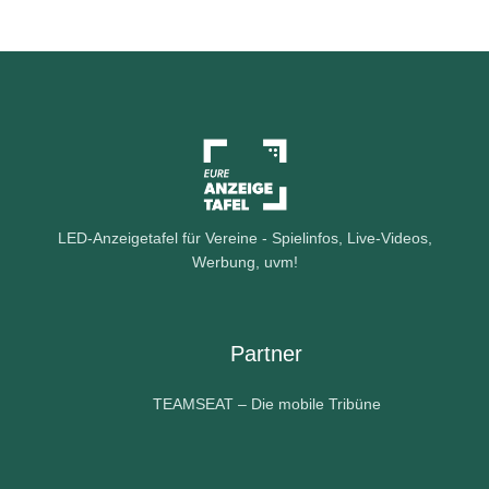
e
r
-
A
n
m
e
l
d
u
LED-Anzeigetafel für Vereine - Spielinfos, Live-Videos,
n
Werbung, uvm!
g
Partner
TEAMSEAT – Die mobile Tribüne