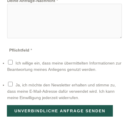
Deine Anfrage-Nachricht
*
Pflichtfeld
*
Ich willige ein, dass meine übermittelten Informationen zur
Beantwortung meines Anliegens genutzt werden.
N
Ja, ich möchte den Newsletter erhalten und stimme zu,
e
dass meine E-Mail-Adresse dafür verwendet wird. Ich kann
w
meine Einwilligung jederzeit widerrufen.
s
l
UNVERBINDLICHE ANFRAGE SENDEN
e
t
t