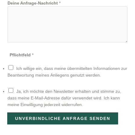
Deine Anfrage-Nachricht
*
Pflichtfeld
*
Ich willige ein, dass meine übermittelten Informationen zur
Beantwortung meines Anliegens genutzt werden.
N
Ja, ich möchte den Newsletter erhalten und stimme zu,
e
dass meine E-Mail-Adresse dafür verwendet wird. Ich kann
w
meine Einwilligung jederzeit widerrufen.
s
l
UNVERBINDLICHE ANFRAGE SENDEN
e
t