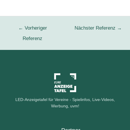
t
e
r
-
A
←
Vorheriger
Nächster Referenz
→
n
Referenz
m
e
l
d
u
n
g
LED-Anzeigetafel für Vereine - Spielinfos, Live-Videos,
Werbung, uvm!